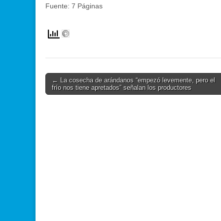
Fuente: 7 Páginas
Post
← La cosecha de arándanos “empezó levemente, pero el
frío nos tiene apretados” señalan los productores
navigation