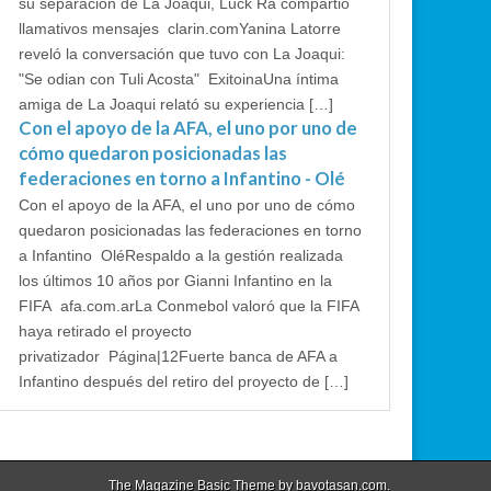
su separación de La Joaqui, Luck Ra compartió
llamativos mensajes clarin.comYanina Latorre
reveló la conversación que tuvo con La Joaqui:
"Se odian con Tuli Acosta" ExitoinaUna íntima
amiga de La Joaqui relató su experiencia […]
Con el apoyo de la AFA, el uno por uno de
cómo quedaron posicionadas las
federaciones en torno a Infantino - Olé
Con el apoyo de la AFA, el uno por uno de cómo
quedaron posicionadas las federaciones en torno
a Infantino OléRespaldo a la gestión realizada
los últimos 10 años por Gianni Infantino en la
FIFA afa.com.arLa Conmebol valoró que la FIFA
haya retirado el proyecto
privatizador Página|12Fuerte banca de AFA a
Infantino después del retiro del proyecto de […]
The Magazine Basic Theme by
bavotasan.com
.