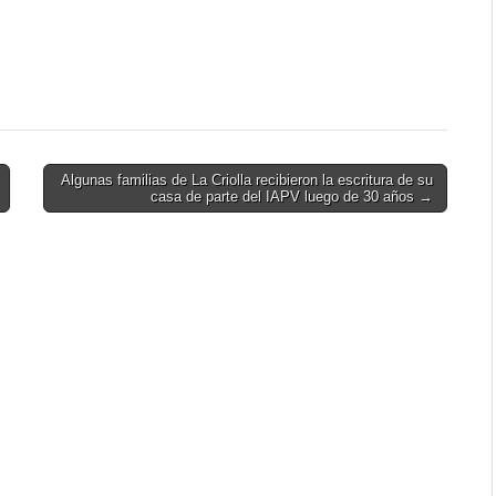
Algunas familias de La Criolla recibieron la escritura de su
casa de parte del IAPV luego de 30 años →