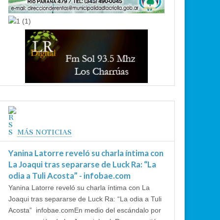
MÁS NOTICIAS
Yanina Latorre reveló su charla íntima con
La Joaqui tras separarse de Luck Ra: “La
odia a Tuli Acosta” - infobae.com
Yanina Latorre reveló su charla íntima con La
Joaqui tras separarse de Luck Ra: “La odia a Tuli
Acosta” infobae.comEn medio del escándalo por