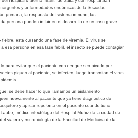
 del Hospital Materno Infantil de Salta y del Hospital San
 emergentes y enfermedades endémicas de la Sociedad
ón primaria, la respuesta del sistema inmune, las
ada persona pueden influir en el desarrollo de un caso grave.
iebre, está cursando una fase de viremia. El virus se
 a esa persona en esa fase febril, el insecto se puede contagiar
do para evitar que el paciente con dengue sea picado por
sectos piquen al paciente, se infecten, luego transmitan el virus
epidemia.
engue, se debe hacer lo que llamamos un aislamiento
quen nuevamente al paciente que ya tiene diagnóstico de
osquitero y aplicar repelente en el paciente cuando tiene
o Laube, médico infectólogo del Hospital Muñiz de la ciudad de
 del viajero y microbiología de la Facultad de Medicina de la