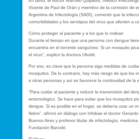
En tanto, el doctor Marcelo Quipildor, médico infectólogo
Vicente de Paul de Orán y miembro de la comisión de
Argentina de Infectología (SADI), comentó que la infecci
comorbilidades y los serotipos del virus que afecten a c
Cómo proteger al paciente y a los que lo rodean
Durante el tiempo en que una persona con dengue tiene f
encuentra en el torrente sanguíneo. Si un mosquito pica
el virus”, explicó la doctora Uboldi.
Por eso, es clave que la persona siga medidas de cuida
mosquitos. De lo contrario, hay más riesgo de que los in
a otras personas y así se favorece la continuidad de la 
“Para cuidar al paciente y reducir la transmisión del d
entomológico. Se hace para evitar que los mosquitos pi
dengue. Si es posible en el hogar, se debería usar un m
fiebre”, afirmó en diálogo con Infobae el doctor Gerard
Buenos Aires y profesor titular de infectología, medicina
Fundación Barceló.