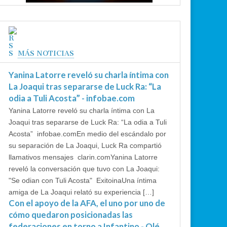
MÁS NOTICIAS
Yanina Latorre reveló su charla íntima con
La Joaqui tras separarse de Luck Ra: “La
odia a Tuli Acosta” - infobae.com
Yanina Latorre reveló su charla íntima con La
Joaqui tras separarse de Luck Ra: “La odia a Tuli
Acosta” infobae.comEn medio del escándalo por
su separación de La Joaqui, Luck Ra compartió
llamativos mensajes clarin.comYanina Latorre
reveló la conversación que tuvo con La Joaqui:
"Se odian con Tuli Acosta" ExitoinaUna íntima
amiga de La Joaqui relató su experiencia […]
Con el apoyo de la AFA, el uno por uno de
cómo quedaron posicionadas las
federaciones en torno a Infantino - Olé