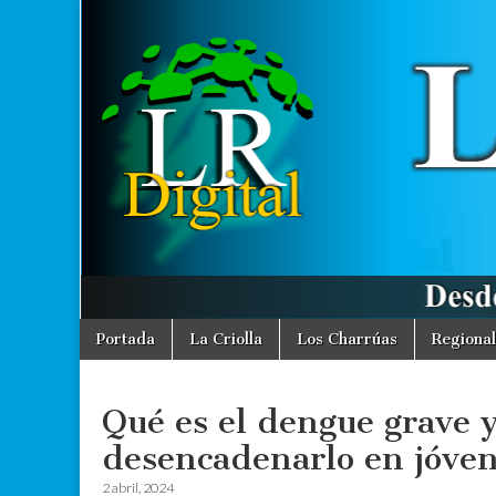
La
Desde La
Criolla
informamos
Región
a toda la
Región
Digital
Skip
Main
Portada
La Criolla
Los Charrúas
Regional
to
menu
content
Qué es el dengue grave y
desencadenarlo en jóve
2 abril, 2024