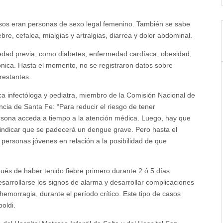
 casos eran personas de sexo legal femenino. También se sabe
re, cefalea, mialgias y artralgias, diarrea y dolor abdominal.
rmedad previa, como diabetes, enfermedad cardíaca, obesidad,
ónica. Hasta el momento, no se registraron datos sobre
restantes.
ca infectóloga y pediatra, miembro de la Comisión Nacional de
ncia de Santa Fe: “Para reducir el riesgo de tener
ersona acceda a tiempo a la atención médica. Luego, hay que
 indicar que se padecerá un dengue grave. Pero hasta el
 personas jóvenes en relación a la posibilidad de que
ués de haber tenido fiebre primero durante 2 ó 5 días.
sarrollarse los signos de alarma y desarrollar complicaciones
hemorragia, durante el período crítico. Este tipo de casos
oldi.