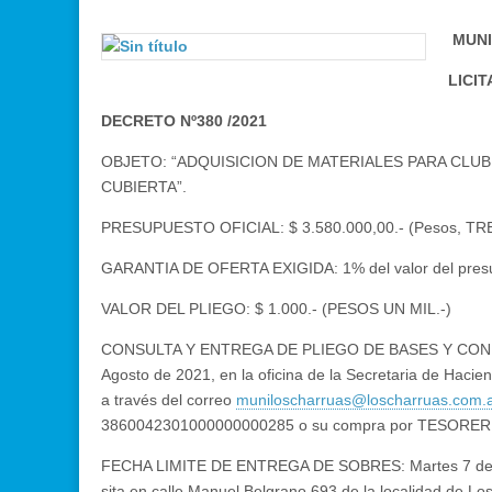
MUNI
LICIT
DECRETO Nº380 /2021
OBJETO: “ADQUISICION DE MATERIALES PARA CLU
CUBIERTA”.
PRESUPUESTO OFICIAL: $ 3.580.000,00.- (Pesos, T
GARANTIA DE OFERTA EXIGIDA: 1% del valor del presup
VALOR DEL PLIEGO: $ 1.000.- (PESOS UN MIL.-)
CONSULTA Y ENTREGA DE PLIEGO DE BASES Y CONDICION
Agosto de 2021, en la oficina de la Secretaria de Hacien
a través del correo
muniloscharruas@loscharruas.com.
3860042301000000000285 o su compra por TESORERIA
FECHA LIMITE DE ENTREGA DE SOBRES: Martes 7 de Se
sita en calle Manuel Belgrano 693 de la localidad de Lo