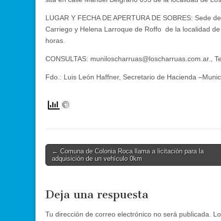
LUGAR Y FECHA DE APERTURA DE SOBRES: Sede del Hono
Carriego y Helena Larroque de Roffo de la localidad de
horas.
CONSULTAS: muniloscharruas@loscharruas.com.ar., Tel:
Fdo.: Luis León Haffner, Secretario de Hacienda –Munic
Post
← Comuna de Colonia Roca llama a licitación para la
adquisición de un vehículo 0km
navigation
Deja una respuesta
Tu dirección de correo electrónico no será publicada.
Lo