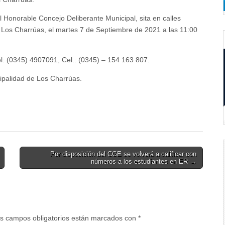
rable Concejo Deliberante Municipal, sita en calles
 Los Charrúas, el martes 7 de Septiembre de 2021 a las 11:00
 (0345) 4907091, Cel.: (0345) – 154 163 807.
ipalidad de Los Charrúas.
Por disposición del CGE se volverá a calificar con
números a los estudiantes en ER →
s campos obligatorios están marcados con
*