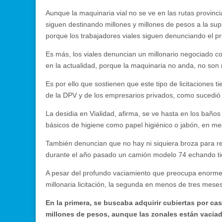
Aunque la maquinaria vial no se ve en las rutas provin
siguen destinando millones y millones de pesos a la su
porque los trabajadores viales siguen denunciando el p
Es más, los viales denuncian un millonario negociado c
en la actualidad, porque la maquinaria no anda, no son 
Es por ello que sostienen que este tipo de licitaciones t
de la DPV y de los empresarios privados, como sucedió
La desidia en Vialidad, afirma, se ve hasta en los baño
básicos de higiene como papel higiénico o jabón, en m
También denuncian que no hay ni siquiera broza para repa
durante el año pasado un camión modelo 74 echando tie
A pesar del profundo vaciamiento que preocupa enorme
millonaria licitación, la segunda en menos de tres meses
En la primera, se buscaba adquirir cubiertas por ca
millones de pesos, aunque las zonales están vacia