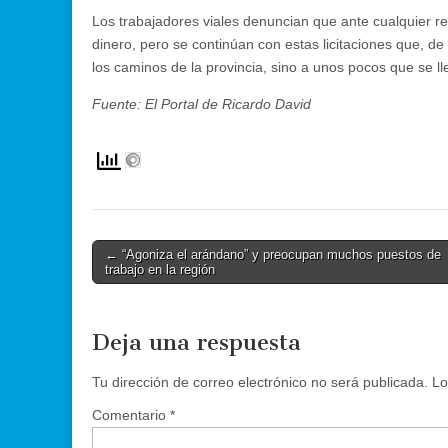
Los trabajadores viales denuncian que ante cualquier re
dinero, pero se continúan con estas licitaciones que, d
los caminos de la provincia, sino a unos pocos que se lle
Fuente: El Portal de Ricardo David
Post
← “Agoniza el arándano” y preocupan muchos puestos de
trabajo en la región
navigation
Deja una respuesta
Tu dirección de correo electrónico no será publicada.
Lo
Comentario
*