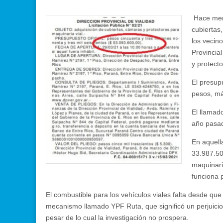
Hace meno
cubiertas,
los vecin
Provincial
y protecto
El presup
pesos, m
El llamado
año pasad
En aquell
33.987.50
maquinari
funciona 
El combustible para los vehículos viales falta desde que 
mecanismo llamado YPF Ruta, que significó un perjuicio 
pesar de lo cual la investigación no prospera.