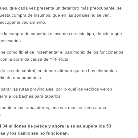
ciales, que cada vez presenta un deterioro más preocupante, se
puesta compra de insumos, que en las zonales no se ven,
reocupante vaciamiento.
on la compra de cubiertas e insumos de este tipo, debido a que
necesarios.
iene como fin el de incrementar el patrimonio de los funcionarios
 con la dormida causa de YPF Ruta.
s de la sede central, en donde afirman que no hay elementos
edio de una pandemia.
rar las rutas provinciales, por lo cual los vecinos vieron
rra a los baches para taparlos.
mente a los trabajadores, una vez más se llama a una
.
si 34 millones de pesos y ahora la suma supera los 53
das y los camiones no funcionan
.