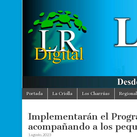
La
Desde La
Criolla
informamos
Región
a toda la
Región
Digital
Skip
Main
Portada
La Criolla
Los Charrúas
Regional
to
menu
content
Implementarán el Progr
acompañando a los pequ
1 agosto, 2023