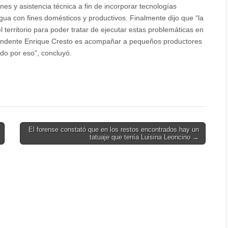
es y asistencia técnica a fin de incorporar tecnologías
ua con fines domésticos y productivos. Finalmente dijo que “la
territorio para poder tratar de ejecutar estas problemáticas en
ntendente Enrique Cresto es acompañar a pequeños productores
ndo por eso”, concluyó.
El forense constató que en los restos encontrados hay un
tatuaje que tenía Luisina Leoncino →