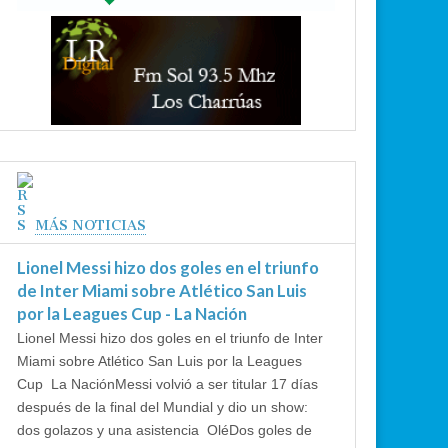
MÁS NOTICIAS
Lionel Messi hizo dos goles en el triunfo
de Inter Miami sobre Atlético San Luis
por la Leagues Cup - La Nación
Lionel Messi hizo dos goles en el triunfo de Inter
Miami sobre Atlético San Luis por la Leagues
Cup La NaciónMessi volvió a ser titular 17 días
después de la final del Mundial y dio un show:
dos golazos y una asistencia OléDos goles de