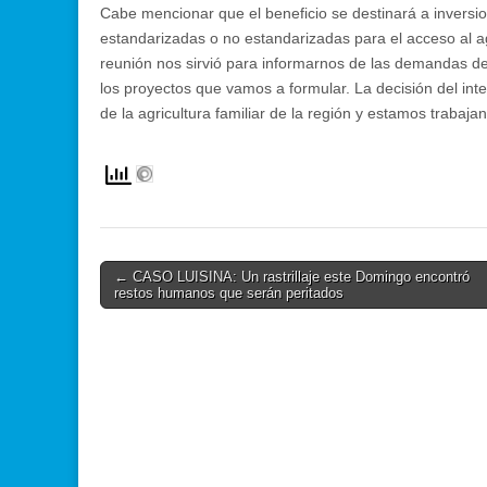
Cabe mencionar que el beneficio se destinará a inversion
estandarizadas o no estandarizadas para el acceso al ag
reunión nos sirvió para informarnos de las demandas del 
los proyectos que vamos a formular. La decisión del i
de la agricultura familiar de la región y estamos trabaja
Post
← CASO LUISINA: Un rastrillaje este Domingo encontró
restos humanos que serán peritados
navigation