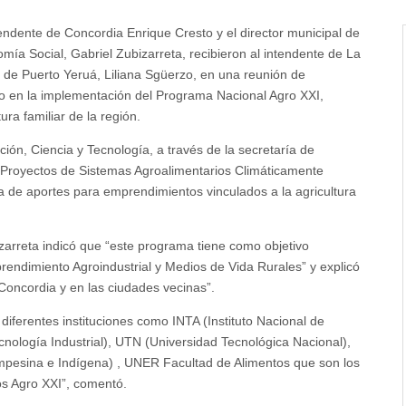
tendente de Concordia Enrique Cresto y el director municipal de
mía Social, Gabriel Zubizarreta, recibieron al intendente de La
al de Puerto Yeruá, Liliana Sgüerzo, en una reunión de
ndo en la implementación del Programa Nacional Agro XXI,
a familiar de la región.
ión, Ciencia y Tecnología, a través de la secretaría de
sar Proyectos de Sistemas Agroalimentarios Climáticamente
ga de aportes para emprendimientos vinculados a la agricultura
izarreta indicó que “este programa tiene como objetivo
rendimiento Agroindustrial y Medios de Vida Rurales” y explicó
oncordia y en las ciudades vecinas”.
diferentes instituciones como INTA (Instituto Nacional de
cnología Industrial), UTN (Universidad Tecnológica Nacional),
Campesina e Indígena) , UNER Facultad de Alimentos que son los
s Agro XXI”, comentó.