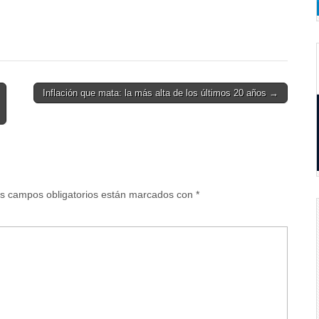
Inflación que mata: la más alta de los últimos 20 años →
s campos obligatorios están marcados con
*