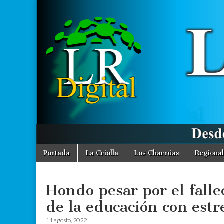
La
Desde La
Criolla
informamos
Región
a toda la
Región
Digital
Skip
Main
Portada
La Criolla
Los Charrúas
Regional
to
menu
content
Hondo pesar por el fall
de la educación con estr
11 agosto, 2022