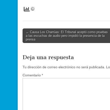
Post
← Causa Los Charrúas: El Tribunal aceptó como pruebas
a las escuchas de audio pero impidió la presencia de la
navigation
prensa
Deja una respuesta
Tu dirección de correo electrónico no será publicada.
Lo
Comentario
*