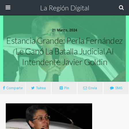
La Región Digital
21 Marzo, 2024
Estancia Grande: Perla Fernández
Le Ganó La Batalla Judicial Al
Intendente Javier Goldin
Comparte
Tuitea
Pin
Envía
SMS