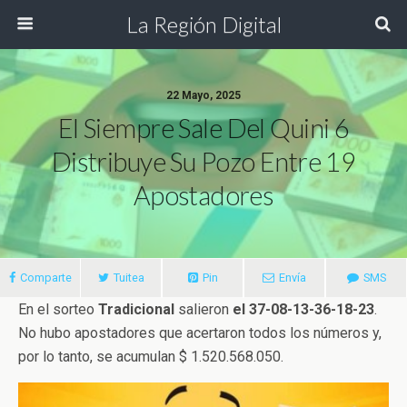
La Región Digital
22 Mayo, 2025
El Siempre Sale Del Quini 6
Distribuye Su Pozo Entre 19
Apostadores
Comparte
Tuitea
Pin
Envía
SMS
En el sorteo
Tradicional
salieron
el 37-08-13-36-18-23
.
No hubo apostadores que acertaron todos los números y,
por lo tanto, se acumulan $ 1.520.568.050.