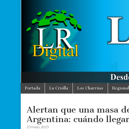
La
Desde La
Criolla
informamos
Región
a toda la
Región
Digital
Skip
Main
Portada
La Criolla
Los Charrúas
Regional
to
menu
content
Alertan que una masa de
Argentina: cuándo llegar
23 mayo, 2025