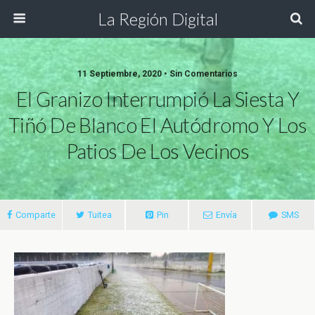
La Región Digital
11 Septiembre, 2020 • Sin Comentarios
El Granizo Interrumpió La Siesta Y
Tiñó De Blanco El Autódromo Y Los
Patios De Los Vecinos
Comparte
Tuitea
Pin
Envía
SMS