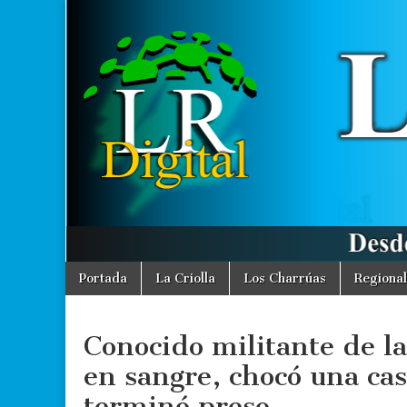
La
Desde La
Criolla
informamos
Región
a toda la
Región
Digital
Skip
Main
Portada
La Criolla
Los Charrúas
Regional
to
menu
content
Conocido militante de l
en sangre, chocó una casa
terminó preso