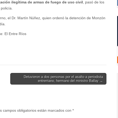
ación ilegítima de armas de fuego de uso civil
, pasó de los
policía.
 turno, el Dr. Martín Núñez, quien ordenó la detención de Monzón
día.
e: El Entre Ríos
Detuvieron a dos personas por el asalto a periodista
entrerriano, hermano del ministro Ballay →
s campos obligatorios están marcados con
*