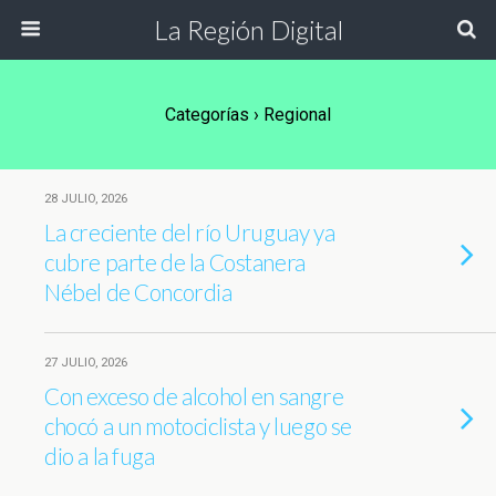
La Región Digital
Categorías ›
Regional
28 JULIO, 2026
La creciente del río Uruguay ya
cubre parte de la Costanera
Nébel de Concordia
27 JULIO, 2026
Con exceso de alcohol en sangre
chocó a un motociclista y luego se
dio a la fuga