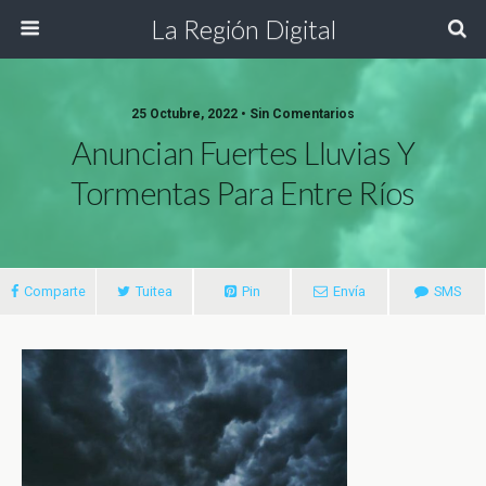
La Región Digital
25 Octubre, 2022 • Sin Comentarios
Anuncian Fuertes Lluvias Y
Tormentas Para Entre Ríos
Comparte
Tuitea
Pin
Envía
SMS