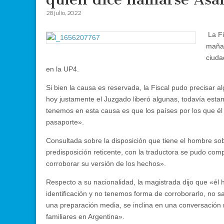
28 julio, 2022
La Fi
mañan
ciuda
en la UP4.
Si bien la causa es reservada, la Fiscal pudo precisar 
hoy justamente el Juzgado liberó algunas, todavía esta
tenemos en esta causa es que los países por los que él d
pasaporte».
Consultada sobre la disposición que tiene el hombre sob
predisposición reticente, con la traductora se pudo co
corroborar su versión de los hechos».
Respecto a su nacionalidad, la magistrada dijo que «él h
identificación y no tenemos forma de corroborarlo, no
una preparación media, se inclina en una conversación r
familiares en Argentina».