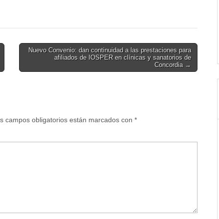
Nuevo Convenio: dan continuidad a las prestaciones para
afiliados de IOSPER en clínicas y sanatorios de
Concordia →
s campos obligatorios están marcados con
*