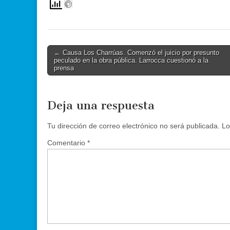
Post
← Causa Los Charrúas. Comenzó el juicio por presunto
peculado en la obra pública. Larrocca cuestionó a la
navigation
prensa
Deja una respuesta
Tu dirección de correo electrónico no será publicada.
Lo
Comentario
*