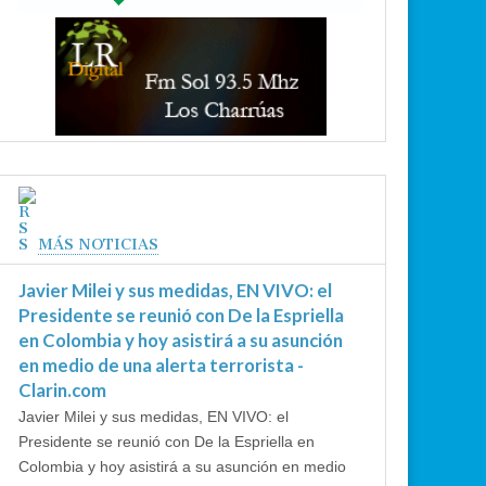
MÁS NOTICIAS
Javier Milei y sus medidas, EN VIVO: el
Presidente se reunió con De la Espriella
en Colombia y hoy asistirá a su asunción
en medio de una alerta terrorista -
Clarin.com
Javier Milei y sus medidas, EN VIVO: el
Presidente se reunió con De la Espriella en
Colombia y hoy asistirá a su asunción en medio