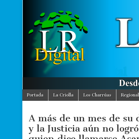
La
Desde La
Criolla
informamos
Región
a toda la
Región
Digital
Skip
Main
Portada
La Criolla
Los Charrúas
Regional
to
menu
content
A más de un mes de su d
y la Justicia aún no logr
quien dice llamarse Asa