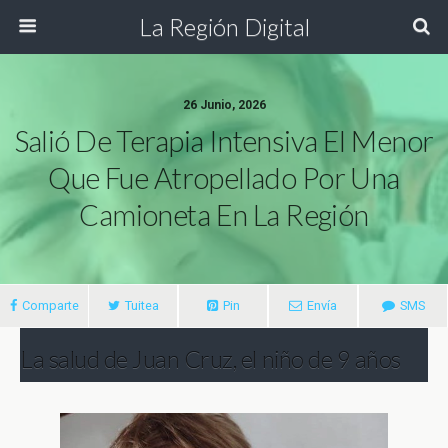
La Región Digital
26 Junio, 2026
Salió De Terapia Intensiva El Menor
Que Fue Atropellado Por Una
Camioneta En La Región
Comparte
Tuitea
Pin
Envía
SMS
La salud de Juan Cruz, el niño de 9 años
que fue violentamente impactado por una
camioneta el pasado sábado 13 de junio,