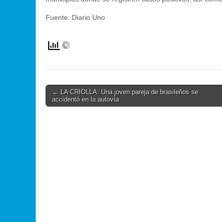
Fuente: Diario Uno
Post
← LA CRIOLLA: Una joven pareja de brasileños se
accidentó en la autovía
navigation