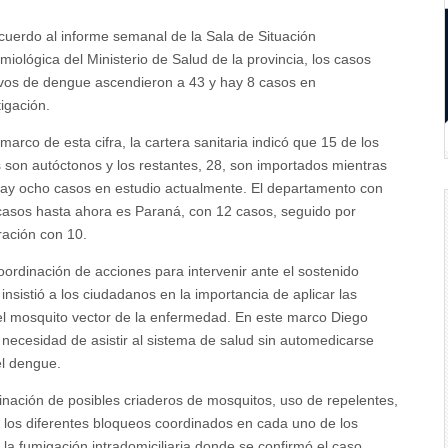
uerdo al informe semanal de la Sala de Situación
miológica del Ministerio de Salud de la provincia, los casos
ivos de dengue ascendieron a 43 y hay 8 casos en
tigación.
 marco de esta cifra, la cartera sanitaria indicó que 15 de los
 son autóctonos y los restantes, 28, son importados mientras
ay ocho casos en estudio actualmente. El departamento con
asos hasta ahora es Paraná, con 12 casos, seguido por
ación con 10.
ordinación de acciones para intervenir ante el sostenido
sistió a los ciudadanos en la importancia de aplicar las
del mosquito vector de la enfermedad. En este marco Diego
 necesidad de asistir al sistema de salud sin automedicarse
el dengue.
nación de posibles criaderos de mosquitos, uso de repelentes,
 los diferentes bloqueos coordinados en cada uno de los
la fumigación intradomiciliaria donde se confirmó el caso.