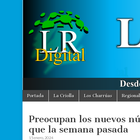
La
Desde La
Criolla
informamos
Región
a toda la
Región
Digital
Skip
Main
Portada
La Criolla
Los Charrúas
Regional
to
menu
content
Preocupan los nuevos n
que la semana pasada
15 enero, 2024