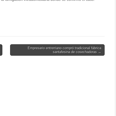
Empresario entrerriano compró tradicional fábrica
santafesina de cosechadoras →