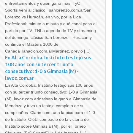
enfrentamientos y quién ganó más TyC
Sports¡Vení al clásico! sanlorenzo.com.arSan
Lorenzo vs Huracán, en vivo, por la Liga
Profesional: minuto a minuto y qué canal pasa el
partido por TV TNLa agenda de TV y streaming
del domingo: clásico San Lorenzo - Huracán y
continúa el Masters 1000 de
Canadá lanacion.com.arMartínez, previo […]
En Alta Córdoba. Instituto festejó sus
108 años con su tercer triunfo
consecutivo: 1-0 a Gimnasia (M) -
lavoz.com.ar
En Alta Córdoba. Instituto festejó sus 108 años
con su tercer triunfo consecutivo: 1-0 a Gimnasia
(M) lavoz.com.arInstituto le ganó a Gimnasia de
Mendoza y tuvo un festejo completo de su
cumpleaños Clarin.comLuna la picó para el 1-0
de Instituto OléEl compacto de la victoria de
Instituto sobre Gimnasia (M), por el Torneo
Clausura TyC SportsEl 1x1 de Instituto […]