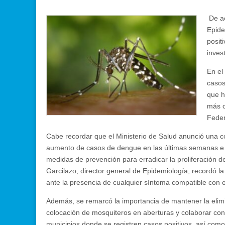
De ac
Epide
posit
inves
En el
casos
que h
más c
Feder
Cabe recordar que el Ministerio de Salud anunció una co
aumento de casos de dengue en las últimas semanas e in
medidas de prevención para erradicar la proliferación 
Garcilazo, director general de Epidemiología, recordó la
ante la presencia de cualquier síntoma compatible con 
Además, se remarcó la importancia de mantener la elimi
colocación de mosquiteros en aberturas y colaborar con
municipios donde se registren casos positivos, así como 