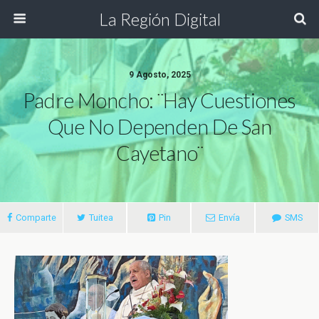
La Región Digital
9 Agosto, 2025
Padre Moncho: ¨hay Cuestiones
Que No Dependen De San
Cayetano¨
Comparte
Tuitea
Pin
Envía
SMS