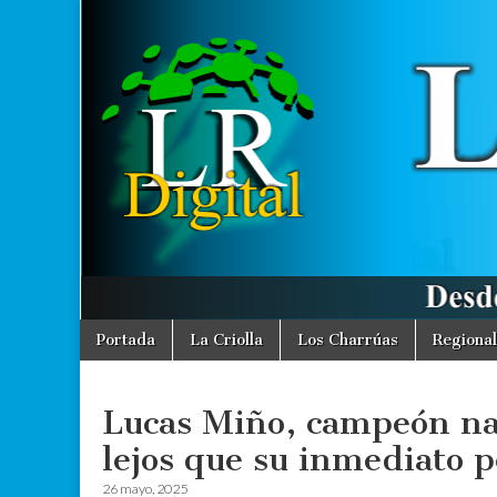
La
Desde La
Criolla
informamos
Región
a toda la
Región
Digital
Skip
Main
Portada
La Criolla
Los Charrúas
Regional
to
menu
content
Lucas Miño, campeón nac
lejos que su inmediato 
26 mayo, 2025