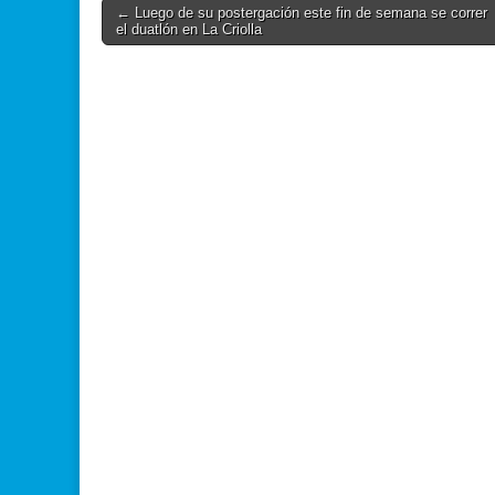
Post
← Luego de su postergación este fin de semana se correr
el duatlón en La Criolla
navigation