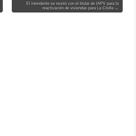
El intendente se reunió con el titular de IAPV para la
reactivación de viviendas para La Criolla →