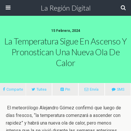
La Región Digital
15 Febrero, 2024
La Temperatura Sigue En Ascenso Y
Pronostican Una Nueva Ola De
Calor
Comparte
Tuitea
Pin
Envía
SMS
El meteorólogo Alejandro Gómez confirmó que luego de
días frescos, “la temperatura comenzará a ascender con
rapidez” y habrá una nueva ola de calor, pero menos
intensa que la se vivió durante las semanas anteriores.