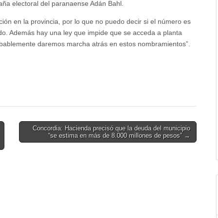
aña electoral del paranaense Adán Bahl.
n en la provincia, por lo que no puedo decir si el número es
ando. Además hay una ley que impide que se acceda a planta
probablemente daremos marcha atrás en estos nombramientos”.
Concordia: Hacienda precisó que la deuda del municipio
“se estima en más de 8.000 millones de pesos” →