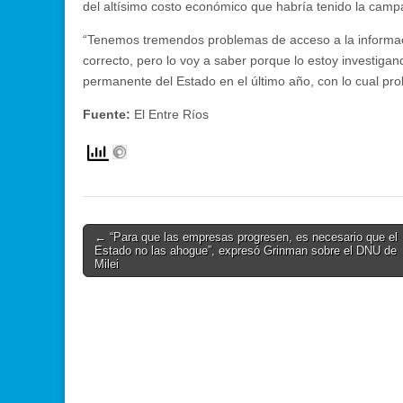
del altísimo costo económico que habría tenido la camp
“Tenemos tremendos problemas de acceso a la informació
correcto, pero lo voy a saber porque lo estoy investig
permanente del Estado en el último año, con lo cual 
Fuente:
El Entre Ríos
Post
← “Para que las empresas progresen, es necesario que el
Estado no las ahogue”, expresó Grinman sobre el DNU de
navigation
Milei