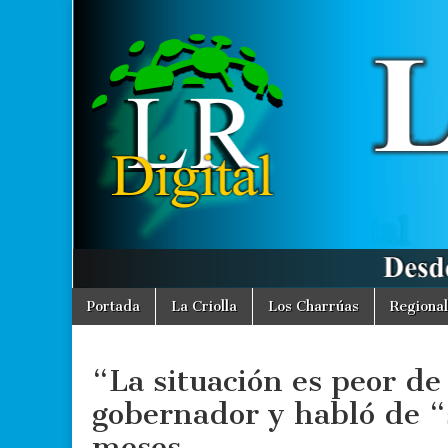
La
Desde La
Criolla
informamos
Región
a toda la
Región
Digital
Skip
Main
Portada
La Criolla
Los Charrúas
Regional
to
menu
content
“La situación es peor de
gobernador y habló de “
meses