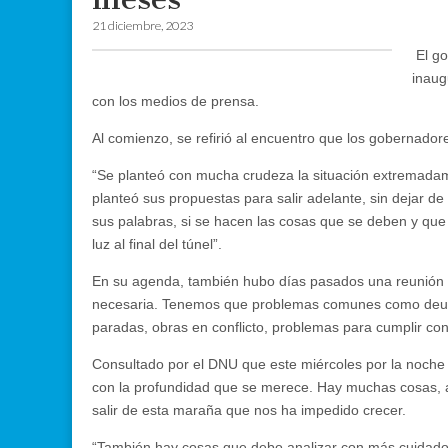
21 diciembre, 2023
El go
inaug
con los medios de prensa.
Al comienzo, se refirió al encuentro que los gobernadore
“Se planteó con mucha crudeza la situación extremadamen
planteó sus propuestas para salir adelante, sin dejar 
sus palabras, si se hacen las cosas que se deben y qu
luz al final del túnel”.
En su agenda, también hubo días pasados una reunión co
necesaria. Tenemos que problemas comunes como deuda
paradas, obras en conflicto, problemas para cumplir con
Consultado por el DNU que este miércoles por la noche 
con la profundidad que se merece. Hay muchas cosas, a 
salir de esta maraña que nos ha impedido crecer.
“También hay cosas que debo analizar con más cuidado 