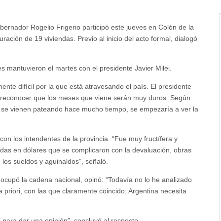
bernador Rogelio Frigerio participó este jueves en Colón de la
uración de 19 viviendas. Previo al inicio del acto formal, dialogó
s mantuvieron el martes con el presidente Javier Milei.
te difícil por la que está atravesando el país. El presidente
de reconocer que los meses que viene serán muy duros. Según
e se vienen pateando hace mucho tiempo, se empezaría a ver la
n los intendentes de la provincia. “Fue muy fructífera y
s en dólares que se complicaron con la devaluación, obras
 los sueldos y aguinaldos”, señaló.
ocupó la cadena nacional, opinó: “Todavía no lo he analizado
priori, con las que claramente coincido; Argentina necesita
para dar una opinión”, concluyó al respecto.