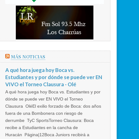
MÁS NOTICIAS
A qué hora juega hoy Boca vs.
Estudiantes y por dónde se puede ver EN
VIVO el Torneo Clausura - Olé
A qué hora juega hoy Boca vs. Estudiantes y por
dónde se puede ver EN VIVO el Torneo
Clausura OléEl exilio forzado de Boca: dos años
fuera de una Bombonera con riesgo de
derrumbe TyC SportsTorneo Clausura: Boca
recibe a Estudiantes en la cancha de
Huracán Página|12Boca Juniors recibirá a