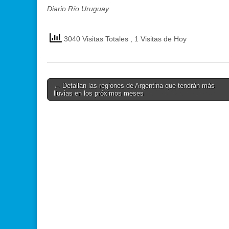
Diario Río Uruguay
3040 Visitas Totales
, 1 Visitas de Hoy
Post
← Detallan las regiones de Argentina que tendrán más
lluvias en los próximos meses
navigation