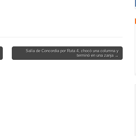
Salía de Concordia por Ruta 4, chocó una columna y
terminó en una zanja →