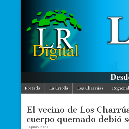
La
Desde La
Criolla
informamos
Región
a toda la
Región
Digital
Skip
Main
Portada
La Criolla
Los Charrúas
Regional
to
menu
content
El vecino de Los Charrúa
cuerpo quemado debió s
14 junio, 2023