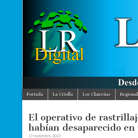
La
Desde La
Criolla
informamos
Región
a toda la
Región
Digital
Skip
Main
Portada
La Criolla
Los Charrúas
Regional
to
menu
content
El operativo de rastrill
habían desaparecido en 
17 noviembre, 2023