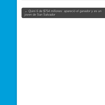
Post
← Quini 6 de $754 millones: apareció el ganador y es un
joven de San Salvador
navigation