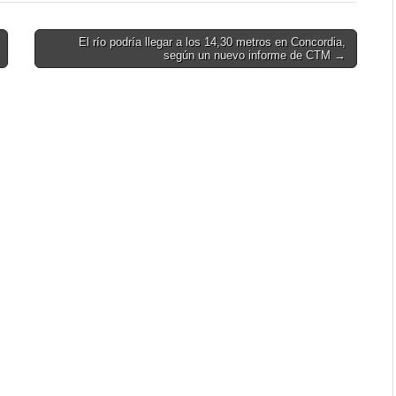
El río podría llegar a los 14,30 metros en Concordia,
según un nuevo informe de CTM →