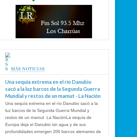
MÁS NOTICIAS
Una sequía extrema en el río Danubio
sacó a la luz barcos de la Segunda Guerra
Mundial y restos de un mamut - La Nación
Una sequía extrema en el río Danubio sacó a la
luz barcos de la Segunda Guerra Mundial y
restos de un mamut La NaciónLa sequía de
Europa deja el Danubio sin agua y de sus
profundidades emergen 200 barcos alemanes de