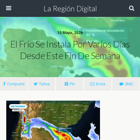
La Región Digital
15 Mayo, 2026
El Frío Se Instala Por Varios Días
Desde Este Fin De Semana
Comparte
Tuitea
Pin
Envía
SMS