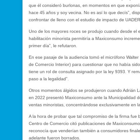
que él consideró burlonas, en momentos en que exponía 
hace 45 años y soy vecina. No es así lo que decís”, disp
confrontar de lleno con el estudio de impacto de UADER
Uno de los mayores roces se produjo cuando desde el eq
habilitación minorista permitiría a Maxiconsumo increme
primer día”, le refutaron.
En ese pasaje de la audiencia tomó el micrófono Walte
de Comercio Interior) para cuestionar que no había sido
tiene un rol de consulta asignado por la ley 9393. Y re
paso a la legalidad”.
Otros momentos álgidos se produjeron cuando Adrián La
en 2022 presentó Maxiconsumo ante la Municipalidad de
ventas minoristas, concentrándose exclusivamente en l
A la hora de probar que tal compromiso de la firma fue b
Centro de Comercio citó publicaciones de Maxiconsumo,
reconocía que venderían también a consumidores finale
adelante fueron borrados.