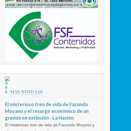
MÁS NOTICIAS
El misterioso tren de vida de Facundo
Moyano y el resurgir económico de un
gremio en extinción - La Nación
El misterioso tren de vida de Facundo Moyano y