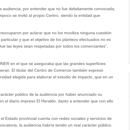
e la audiencia, por entender que no fue debidamente convocada,
poco se invitó al propio Centro, siendo la entidad que
reocuparon por aclarar que no los moviliza ninguna cuestión
articular y que el objetivo de los planteos efectuados no es
“Que las leyes sean respetadas por todos los comerciantes”,
 UNER en el que se aseguraba que las grandes superficies
ran. El titular del Centro de Comercio también expresó
sidad elegida para elaborar el estudio de impacto, que en un
carácter público de la audiencia por haber anunciado su
y en el diario impreso El Heraldo, danto a entender que con ello
l Estado provincial cuenta con redes sociales y servicios de
vocatoria, la audiencia habría tenido un real carácter público.