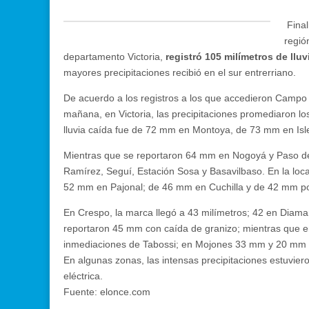
Final
regió
departamento Victoria,
registró 105 milímetros de llu
mayores precipitaciones recibió en el sur entrerriano.
De acuerdo a los registros a los que accedieron Campo 
mañana, en Victoria, las precipitaciones promediaron los
lluvia caída fue de 72 mm en Montoya, de 73 mm en Is
Mientras que se reportaron 64 mm en Nogoyá y Paso de
Ramírez, Seguí, Estación Sosa y Basavilbaso. En la loca
52 mm en Pajonal; de 46 mm en Cuchilla y de 42 mm p
En Crespo, la marca llegó a 43 milímetros; 42 en Diaman
reportaron 45 mm con caída de granizo; mientras que
inmediaciones de Tabossi; en Mojones 33 mm y 20 mm
En algunas zonas, las intensas precipitaciones estuvie
eléctrica.
Fuente: elonce.com