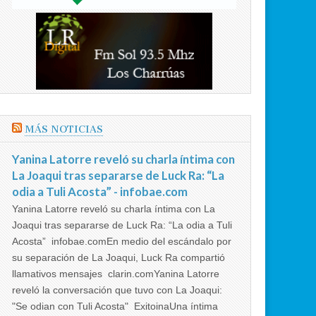
MÁS NOTICIAS
Yanina Latorre reveló su charla íntima con
La Joaqui tras separarse de Luck Ra: “La
odia a Tuli Acosta” - infobae.com
Yanina Latorre reveló su charla íntima con La
Joaqui tras separarse de Luck Ra: “La odia a Tuli
Acosta” infobae.comEn medio del escándalo por
su separación de La Joaqui, Luck Ra compartió
llamativos mensajes clarin.comYanina Latorre
reveló la conversación que tuvo con La Joaqui:
"Se odian con Tuli Acosta" ExitoinaUna íntima