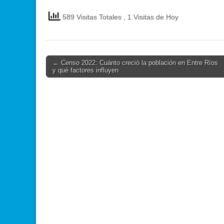
589 Visitas Totales
, 1 Visitas de Hoy
Post
← Censo 2022: Cuánto creció la población en Entre Ríos
y qué factores influyen
navigation