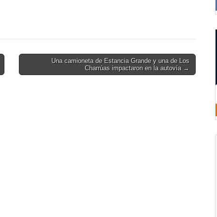
Una camioneta de Estancia Grande y una de Los
Charrúas impactaron en la autovía →