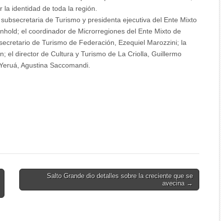
 la identidad de toda la región.
a subsecretaria de Turismo y presidenta ejecutiva del Ente Mixto
ld; el coordinador de Microrregiones del Ente Mixto de
ecretario de Turismo de Federación, Ezequiel Marozzini; la
n; el director de Cultura y Turismo de La Criolla, Guillermo
o Yeruá, Agustina Saccomandi.
Salto Grande dio detalles sobre la creciente que se
avecina →