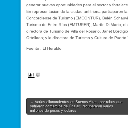
generar nuevas oportunidades para el sector y fortalecer
En representación de la ciudad anfitriona participaron l
Concordiense de Turismo (EMCONTUR), Belén Schauvinho
Turismo de Entre Ríos (EMTURER), Martín Di Mario; el s
directora de Turismo de Villa del Rosario, Janet Bordigió
Ortellado; y la directora de Turismo y Cultura de Puert
Fuente : El Heraldo
Post
← Varios allanamientos en Buenos Aires, por robos que
sufrieron comercios de Chajari: recuperaron varios
navigation
millones de pesos y dólares