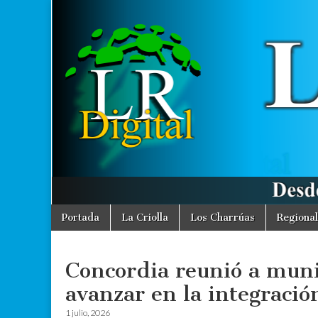
La
Desde La
Criolla
informamos
Región
a toda la
Región
Digital
Skip
Main
Portada
La Criolla
Los Charrúas
Regional
to
menu
content
Concordia reunió a muni
avanzar en la integración
1 julio, 2026