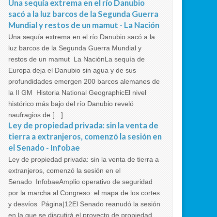
Una sequía extrema en el río Danubio
sacó a la luz barcos de la Segunda Guerra
Mundial y restos de un mamut - La Nación
Una sequía extrema en el río Danubio sacó a la
luz barcos de la Segunda Guerra Mundial y
restos de un mamut La NaciónLa sequía de
Europa deja el Danubio sin agua y de sus
profundidades emergen 200 barcos alemanes de
la II GM Historia National GeographicEl nivel
histórico más bajo del río Danubio reveló
naufragios de […]
Ley de propiedad privada: sin la venta de
tierra a extranjeros, comenzó la sesión en
el Senado - Infobae
Ley de propiedad privada: sin la venta de tierra a
extranjeros, comenzó la sesión en el
Senado InfobaeAmplio operativo de seguridad
por la marcha al Congreso: el mapa de los cortes
y desvíos Página|12El Senado reanudó la sesión
en la que se discutirá el proyecto de propiedad