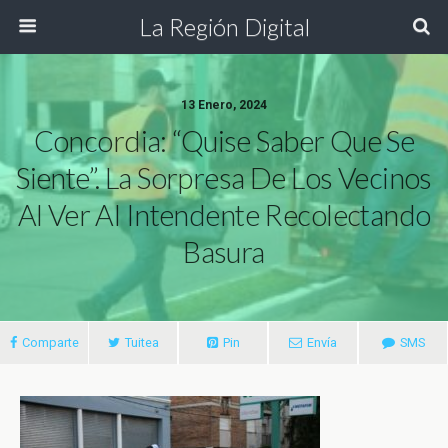
La Región Digital
13 Enero, 2024
Concordia: “Quise Saber Que Se
Siente”. La Sorpresa De Los Vecinos
Al Ver Al Intendente Recolectando
Basura
Comparte
Tuitea
Pin
Envía
SMS