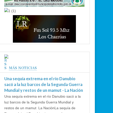
MÁS NOTICIAS
Una sequía extrema en el río Danubio
sacó a la luz barcos de la Segunda Guerra
Mundial y restos de un mamut - La Nación
Una sequía extrema en el río Danubio sacó a la
luz barcos de la Segunda Guerra Mundial y
restos de un mamut La NaciónLa sequía de