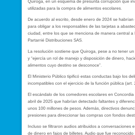
Quiroga, en un esquema de presunta corrupción que in
utilizadas para la compra de alimentos escolares.
De acuerdo al escrito, desde enero de 2024 se habrían 
para obligar a los responsables de las tarjetas a abas
ciudad, entre los que se menciona de manera central a Iñ
Partarrié Distribuciones SAS.
La resolución sostiene que Quiroga, pese a no tener un c
y “ejercía un rol de manejo y disposición de dinero, ha
alimentos cuyo destino se desconoce”.
El Ministerio Público tipificó estas conductas bajo los d
incompatibles con el ejercicio de la función pública (art. 
El escándalo de los comedores escolares en Concordia es
abril de 2025 que habrían detectado faltantes y diferenc
unos 100 millones de pesos. Además, directivos denunciar
presiones para direccionar las compras con fondos dest
Incluso se filtraron audios atribuidos a conversaciones 
de dinero en fajos de billetes. Audio que fue reconocido