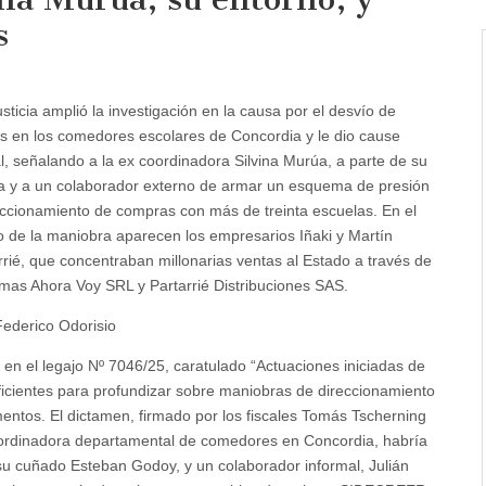
s
sticia amplió la investigación en la causa por el desvío de
s en los comedores escolares de Concordia y le dio cause
l, señalando a la ex coordinadora Silvina Murúa, a parte de su
ia y a un colaborador externo de armar un esquema de presión
eccionamiento de compras con más de treinta escuelas. En el
o de la maniobra aparecen los empresarios Iñaki y Martín
rrié, que concentraban millonarias ventas al Estado a través de
irmas Ahora Voy SRL y Partarrié Distribuciones SAS.
Federico Odorisio
a en el legajo Nº 7046/25, caratulado “Actuaciones iniciadas de
uficientes para profundizar sobre maniobras de direccionamiento
entos. El dictamen, firmado por los fiscales Tomás Tscherning
oordinadora departamental de comedores en Concordia, habría
u cuñado Esteban Godoy, y un colaborador informal, Julián