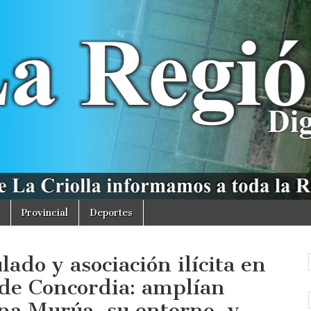
Provincial
Deportes
ado y asociación ilícita en
 de Concordia: amplían
ina Murúa, su entorno, y