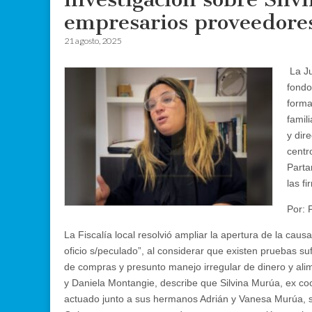
empresarios proveedore
21 agosto, 2025
La Ju
fondo
forma
famil
y dir
centr
Parta
las f
Por: 
La Fiscalía local resolvió ampliar la apertura de la caus
oficio s/peculado”, al considerar que existen pruebas s
de compras y presunto manejo irregular de dinero y alim
y Daniela Montangie, describe que Silvina Murúa, ex c
actuado junto a sus hermanos Adrián y Vanesa Murúa, s