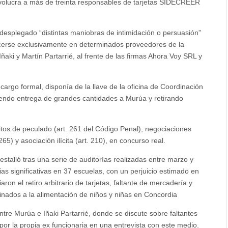
volucra a más de treinta responsables de tarjetas SIDECREER
desplegado “distintas maniobras de intimidación o persuasión”
tecerse exclusivamente en determinados proveedores de la
aki y Martín Partarrié, al frente de las firmas Ahora Voy SRL y
argo formal, disponía de la llave de la oficina de Coordinación
ciendo entrega de grandes cantidades a Murúa y retirando
elitos de peculado (art. 261 del Código Penal), negociaciones
265) y asociación ilícita (art. 210), en concurso real.
talló tras una serie de auditorías realizadas entre marzo y
ias significativas en 37 escuelas, con un perjuicio estimado en
on el retiro arbitrario de tarjetas, faltante de mercadería y
inados a la alimentación de niños y niñas en Concordia
entre Murúa e Iñaki Partarrié, donde se discute sobre faltantes
 por la propia ex funcionaria en una entrevista con este medio.