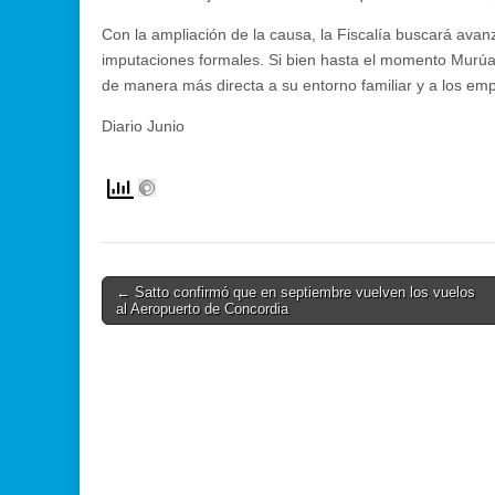
Con la ampliación de la causa, la Fiscalía buscará av
imputaciones formales. Si bien hasta el momento Murúa es
de manera más directa a su entorno familiar y a los em
Diario Junio
Post
← Satto confirmó que en septiembre vuelven los vuelos
al Aeropuerto de Concordia
navigation