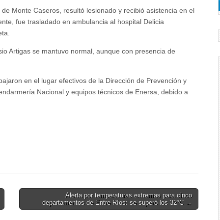
 de Monte Caseros, resultó lesionado y recibió asistencia en el
nte, fue trasladado en ambulancia al hospital Delicia
ta.
rvasio Artigas se mantuvo normal, aunque con presencia de
jaron en el lugar efectivos de la Dirección de Prevención y
darmería Nacional y equipos técnicos de Enersa, debido a
Alerta por temperaturas extremas para cinco
departamentos de Entre Ríos: se superó los 32ºC →