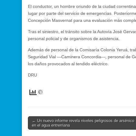
El conductor, un hombre oriundo de la ciudad correntina
lugar por parte del servicio de emergencias. Posteriorme
Concepción Masvernat para una evaluación más comple
Tras el siniestro, el tránsito sobre la Autovía José Ge
personal policial y de organismos de asistencia.
Además de personal de la Comisaría Colonia Yeruá, traba
Seguridad Vial —Caminera Concordia—, personal de Gen
los daños provocados al tendido eléctrico.
DRU
Post
← Un nuevo informe revela niveles peligrosos de arsénico
en el agua entrerriana
navigation