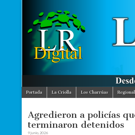
La
Desde La
Criolla
informamos
Región
a toda la
Región
Digital
Skip
Main
Portada
La Criolla
Los Charrúas
Regional
to
menu
content
Agredieron a policías qu
terminaron detenidos
9 junio, 2026