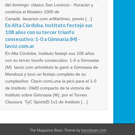
del domingo: clásico San Lorenzo - Huracán y
continúa el Masters 1000 de
Canadá lanacion.com.arMartínez, previo […]
En Alta Córdoba. Instituto festejó sus
108 años con su tercer triunfo
consecutivo: 1-0 a Gimnasia (M) -
lavoz.com.ar
En Alta Córdoba. Instituto festejó sus 108 años
con su tercer triunfo consecutivo: 1-0 a Gimnasia
(M) lavoz.com.arInstituto le ganó a Gimnasia de
Mendoza y tuvo un festejo completo de su
cumpleaños Clarin.comLuna la picó para el 1-0
de Instituto OléEl compacto de la victoria de
Instituto sobre Gimnasia (M), por el Torneo
Clausura TyC SportsEl 1x1 de Instituto […]
The Magazine Basic Theme by
bavotasan.com
.