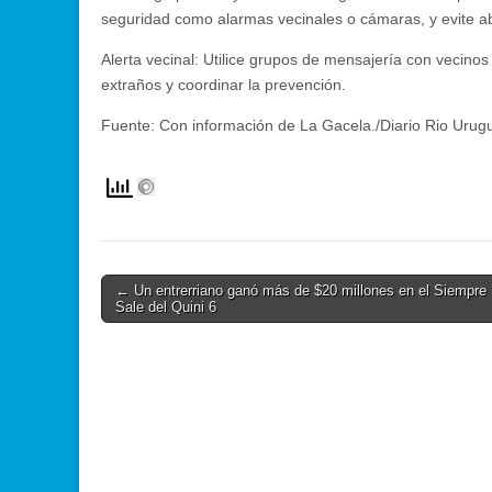
seguridad como alarmas vecinales o cámaras, y evite ab
Alerta vecinal: Utilice grupos de mensajería con vecinos
extraños y coordinar la prevención.
Fuente: Con información de La Gacela./Diario Rio Urug
Post
← Un entrerriano ganó más de $20 millones en el Siempre
Sale del Quini 6
navigation