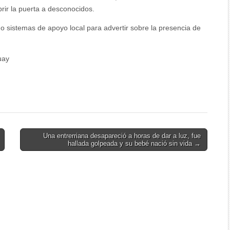
rir la puerta a desconocidos.
 o sistemas de apoyo local para advertir sobre la presencia de
uay
Una entrerriana desapareció a horas de dar a luz, fue
hallada golpeada y su bebé nació sin vida →