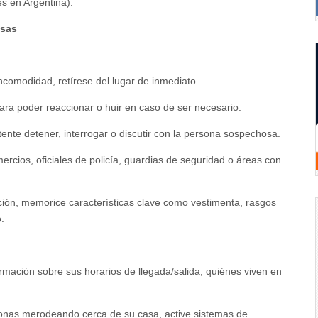
es en Argentina).
osas
 incomodidad, retírese del lugar de inmediato.
para poder reaccionar o huir en caso de ser necesario.
tente detener, interrogar o discutir con la persona sospechosa.
ercios, oficiales de policía, guardias de seguridad o áreas con
uación, memorice características clave como vestimenta, rasgos
o.
ormación sobre sus horarios de llegada/salida, quiénes viven en
onas merodeando cerca de su casa, active sistemas de