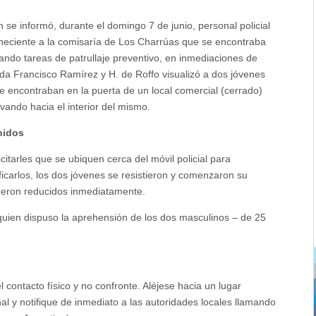
 se informó, durante el domingo 7 de junio, personal policial
neciente a la comisaría de Los Charrúas que se encontraba
zando tareas de patrullaje preventivo, en inmediaciones de
da Francisco Ramírez y H. de Roffo visualizó a dos jóvenes
e encontraban en la puerta de un local comercial (cerrado)
vando hacia el interior del mismo.
nidos
licitarles que se ubiquen cerca del móvil policial para
ificarlos, los dos jóvenes se resistieron y comenzaron su
 fueron reducidos inmediatamente.
 quien dispuso la aprehensión de los dos masculinos – de 25
contacto físico y no confronte. Aléjese hacia un lugar
l y notifique de inmediato a las autoridades locales llamando