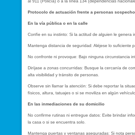
al 911 (Policía) o a la línea 134 (dependencias nacional
Protocolo de actuación frente a personas sospech
En la vía pública o en la calle
Confíe en su instinto: Si la actitud de alguien le genera
Mantenga distancia de seguridad: Aléjese lo suficiente 
No confronte ni provoque: Bajo ninguna circunstancia in
Diríjase a zonas concurridas: Busque la cercanía de com
alta visibilidad y tránsito de personas.
Observe sin llamar la atención: Si debe reportar la sit
físicos, altura, tatuajes o si se moviliza en algún vehícul
En las inmediaciones de su domicilio
No confirme rutinas ni entregue datos: Evite brindar inf
la casa o si se encuentra solo.
Mantenga puertas y ventanas aseguradas: Si nota pers