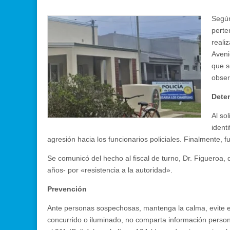
Según
perte
reali
Aveni
que s
obser
Dete
Al so
ident
agresión hacia los funcionarios policiales. Finalmente,
Se comunicó del hecho al fiscal de turno, Dr. Figueroa,
años- por «resistencia a la autoridad».
Prevención
Ante personas sospechosas, mantenga la calma, evite el 
concurrido o iluminado, no comparta información persona